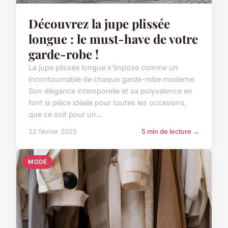
Découvrez la jupe plissée
longue : le must-have de votre
garde-robe !
La jupe plissée longue s'impose comme un
incontournable de chaque garde-robe moderne.
Son élégance intemporelle et sa polyvalence en
font la pièce idéale pour toutes les occasions,
que ce soit pour un...
22 février 2025
5 min de lecture →
MODE