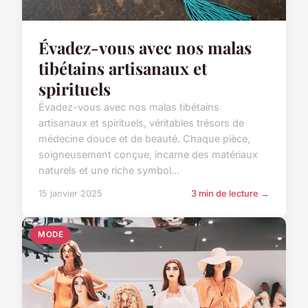
Évadez-vous avec nos malas
tibétains artisanaux et
spirituels
Évadez-vous avec nos malas tibétains
artisanaux et spirituels, véritables trésors de
médecine douce et de beauté. Chaque pièce,
soigneusement conçue, incarne des matériaux
naturels et une riche symbol...
15 janvier 2025
3 min de lecture →
MODE