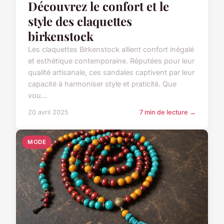
Découvrez le confort et le
style des claquettes
birkenstock
Les claquettes Birkenstock allient confort inégalé
et esthétique contemporaine. Réputées pour leur
qualité artisanale, ces sandales captivent par leur
capacité à harmoniser style et praticité. Que
vou...
20 avril 2025
7 min de lecture →
MODE