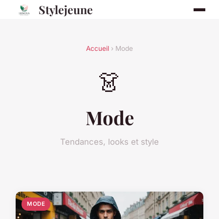
Stylejeune
Accueil
› Mode
👗
Mode
Tendances, looks et style
MODE