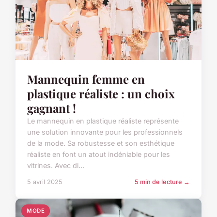
Mannequin femme en
plastique réaliste : un choix
gagnant !
Le mannequin en plastique réaliste représente
une solution innovante pour les professionnels
de la mode. Sa robustesse et son esthétique
réaliste en font un atout indéniable pour les
vitrines. Avec di...
5 avril 2025
5 min de lecture →
MODE