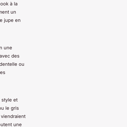
look à la
ment un
e jupe en
en une
 avec des
dentelle ou
des
style et
u le gris
 viendraient
outent une