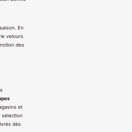
 saison. En
 le velours
onction des
es
upes
magasins et
 sélection
ivrés dès