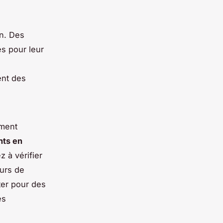
n. Des
és pour leur
ent des
mment
nts en
 à vérifier
ours de
ter pour des
es