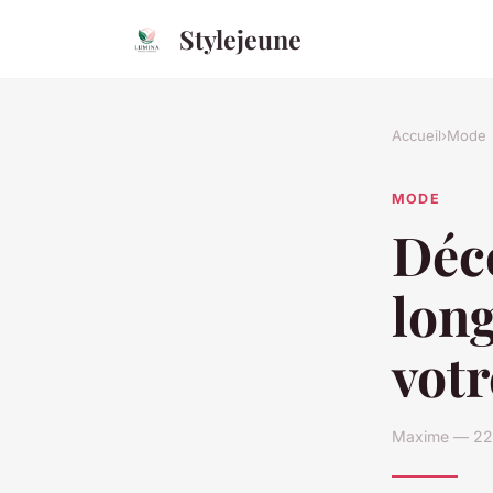
Stylejeune
Accueil
›
Mode
MODE
Déco
long
votr
Maxime — 22 f