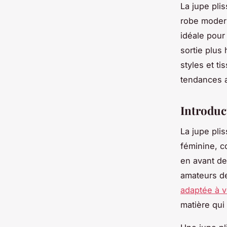
La jupe pl
robe modern
idéale pour
sortie plus
styles et ti
tendances a
Introduct
La jupe pli
féminine, c
en avant de
amateurs de
adaptée à v
matière qui 