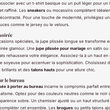
associer avec un t-shirt basique ou un pull léger pour un 
et raffiné. Les
sneakers
ou mocassins complètent idéale
contracté. Pour une touche de modernité, privilégiez un
uces comme le jersey ou le velours.
soirée
casions spéciales, la jupe plissée longue se transforme 
oirée glamour. Une
jupe plissée pour mariage
en satin ou
cats rehaussera votre élégance. Associez-la à un haut en 
e soyeuse pour accentuer la sophistication. Choisissez 
 brillants et des
talons hauts
pour une allure chic.
ur le bureau
ssée à porter au bureau
incarne le compromis parfait entre 
alisme. Optez pour des couleurs neutres comme le noir o
parence sobre. Un chemisier ajusté ou un haut structuré
 compléter cet ensemble. Les
brogues
ou petits talons aj