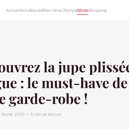
Accueil
Actu
Beauté
Bien-etre
Lifestyle
Mode
Shopping
uvrez la jupe plissé
ue : le must-have de
e garde-robe !
évrier 2025 — 5 min de lecture