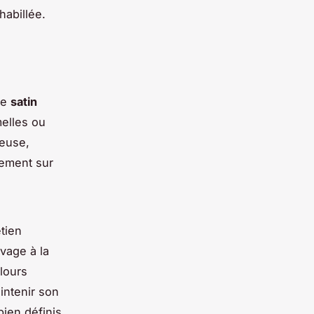
habillée.
Le
satin
melles ou
ueuse,
lement sur
etien
vage à la
lours
intenir son
bien définis