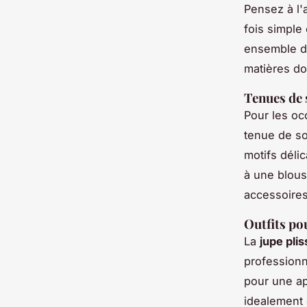
Pensez à l'
fois simple 
ensemble dé
matières do
Tenues de 
Pour les oc
tenue de s
motifs déli
à une blous
accessoires
Outfits po
La
jupe pli
professionn
pour une ap
idealement