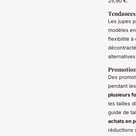
25,90 €.
Tendances 
Les jupes p
modèles en
flexibilité 
décontracté
alternatives
Promotions
Des promoti
pendant les
plusieurs fo
les tailles 
guide de tai
achats en p
réductions 