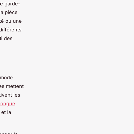
ue garde-
la pièce
cté ou une
différents
ti des
a mode
es mettent
ivent les
 longue
et la