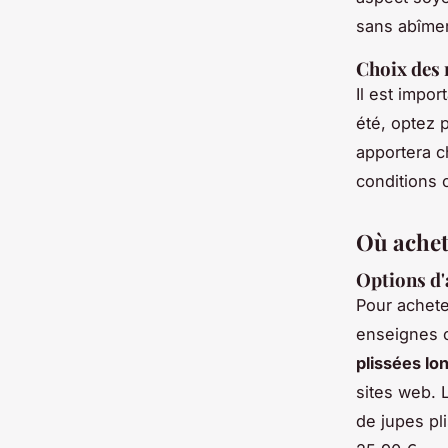
sans abîmer 
Choix des 
Il est impor
été, optez 
apportera c
conditions c
Où achet
Options d'
Pour
achete
enseignes 
plissées lo
sites web. 
de jupes pl