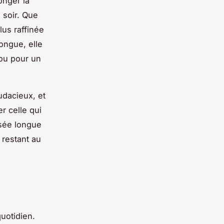
onger la
 soir. Que
lus raffinée
ongue, elle
 ou pour un
udacieux, et
r celle qui
ssée longue
 restant au
uotidien.