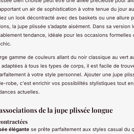
issée bien choisie peut être une alliée précieuse pour all
apportant un air de sophistication à votre tenue du jour au
iez un look décontracté avec des baskets ou une allure p
lons, la jupe plissée s’adapte aisément. Dans sa version l
iablement tendance, idéale pour les occasions formelles
chic.
rge gamme de couleurs allant du noir classique au vert a
adaptées à tous les types de corps, il est facile de trouve
arfaitement à votre style personnel. Ajouter une jupe pli
e-robe, c'est enrichir vos possibilités stylistiques tout en
ndances actuelles.
 associations de la jupe plissée longue
contractées
ssée élégante
se prête parfaitement aux styles casual du q