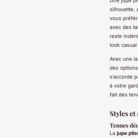
Une jupe pl
silhouette, 
vous préfér
avec des ta
reste indén
look casual 
Avec une la
des options 
s’accorde p
à votre gard
fait des te
Styles et
Tenues dé
La
jupe pli