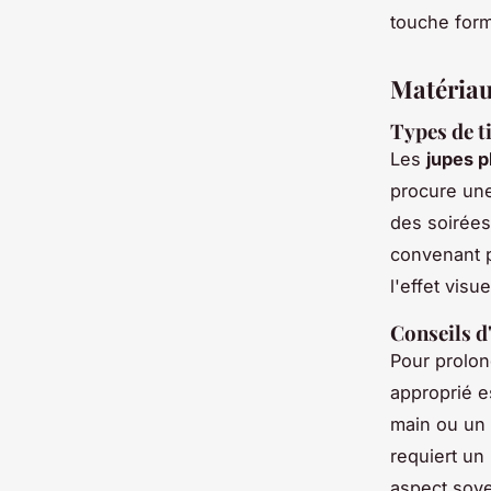
touche form
Matériaux
Types de t
Les
jupes p
procure une
des soirée
convenant p
l'effet visu
Conseils d
Pour prolon
approprié e
main ou un 
requiert un
aspect soye