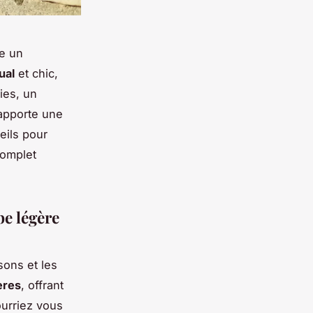
e un
ual
et chic,
ies, un
pporte une
eils pour
complet
be légère
sons et les
ères
, offrant
urriez vous