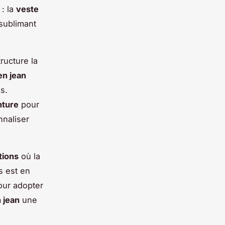
 : la
veste
sublimant
ructure la
en jean
s.
nture
pour
nnaliser
tions
où la
s est en
pour adopter
 jean
une