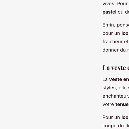
vives. Pou
pastel
ou de
Enfin, pens
pour un
lo
fraîcheur 
donner du r
La veste 
La
veste en
styles, ell
enchanteur.
votre
tenue
Pour un
loo
coupe droit