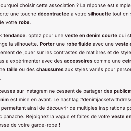
urquoi choisir cette association ? La réponse est simple
orte une touche
décontractée
à votre
silhouette
tout en 
de votre
robe
.
ok
tendance
, optez pour une
veste en denim courte
qui st
longe la silhouette.
Porter
une
robe fluide
avec une
veste 
ement de jouer sur les contrastes de matières et de style
pas à expérimenter avec des
accessoires
comme une
cei
tre
taille
ou des
chaussures
aux styles variés pour perso
.
ceuses sur Instagram ne cessent de partager des
publica
enim
est mise en avant. Le hashtag #denimjacketwithdres
, permettant ainsi de découvrir de multiples inspirations 
 panache. Rejoignez la vague et faites de votre
veste en
esse de votre garde-robe !