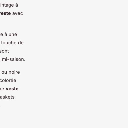
intage à
veste
avec
ée à une
e touche de
sont
a mi-saison.
 ou noire
colorée
tre
veste
askets
.