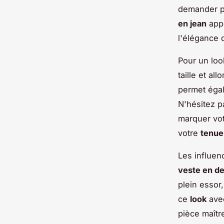
demander po
en jean
app
l'élégance 
Pour un lo
taille et al
permet égal
N'hésitez 
marquer vo
votre
tenue
Les influen
veste en d
plein essor
ce
look
avec
pièce maîtr