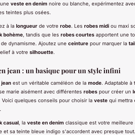
r une
veste en denim
noire ou blanche, expérimentez av
s teintes plus osées.
ez à la
longueur
de votre
robe
. Les
robes midi
ou maxi so
ok bohème
, tandis que les
robes courtes
apportent une t
et de dynamisme. Ajoutez une
ceinture
pour marquer la
tai
elief à votre
silhouette
.
en jean : un basique pour un style infini
 jean
est un véritable caméléon de la
mode
. Adaptable à 
e se marie aisément avec différentes
robes
pour créer un
 Voici quelques conseils pour choisir la
veste
qui mettra 
.
k casual
, la
veste en denim
classique est votre meilleure 
e et sa teinte bleue indigo s'accordent avec presque tou