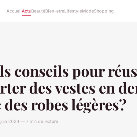
Accueil
Actu
Beauté
Bien-etre
Lifestyle
Mode
Shopping
s conseils pour réus
rter des vestes en d
 des robes légères?
uin 2024 — 7 min de lecture