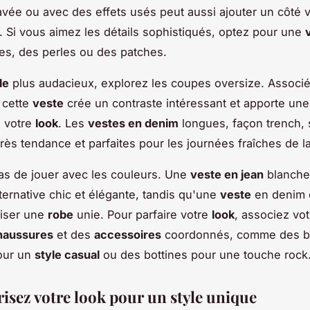
vée ou avec des effets usés peut aussi ajouter un côté v
. Si vous aimez les détails sophistiqués, optez pour une
es, des perles ou des patches.
le
plus audacieux, explorez les coupes oversize. Associ
, cette
veste
crée un contraste intéressant et apporte un
à votre
look
. Les
vestes en denim
longues, façon trench, 
rès tendance et parfaites pour les journées fraîches de l
as de jouer avec les couleurs. Une
veste en jean
blanche
lternative chic et élégante, tandis qu'une
veste
en denim 
iser une
robe
unie. Pour parfaire votre
look
, associez vo
haussures
et des
accessoires
coordonnés, comme des b
our un
style casual
ou des bottines pour une touche rock
risez votre look pour un style unique