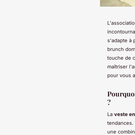
L'associati
incontourna
s'adapte à 
brunch dom
touche de c
maîtriser l'
pour vous a
Pourquoi
?
La
veste e
tendances. 
une combina