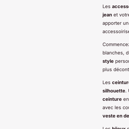
Les
access
jean
et vot
apporter un
accessoiris
Commencez
blanches, d
style
perso
plus décont
Les
ceintu
silhouette
.
ceinture
en 
avec les co
veste en d
Les
bijoux
s