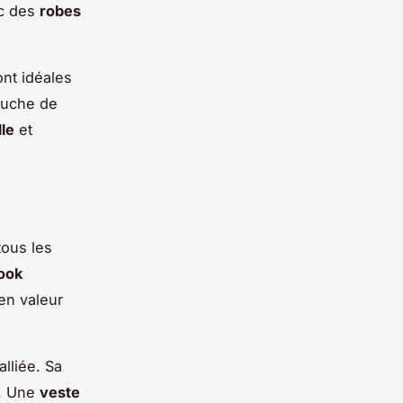
ec des
robes
nt idéales
ouche de
lle
et
tous les
look
en valeur
alliée. Sa
t. Une
veste