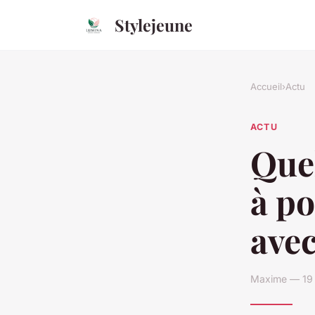
Stylejeune
Accueil
›
Actu
ACTU
Quel
à po
avec
Maxime — 19 j