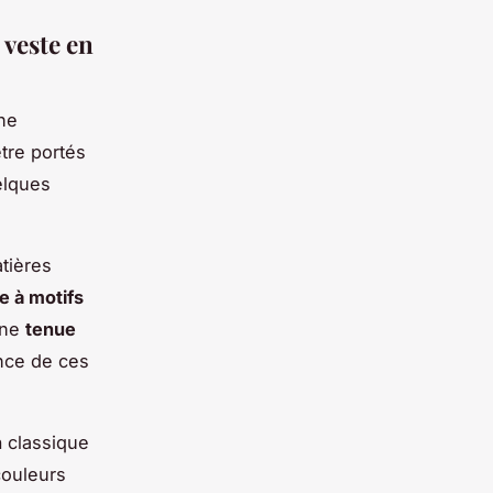
 veste en
nne
tre portés
uelques
tières
e à motifs
une
tenue
ance de ces
n
classique
couleurs