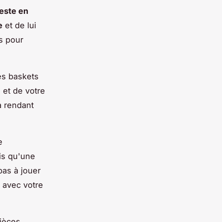
este en
e
et de lui
es pour
es baskets
 et de votre
la rendant
e
is qu'une
pas à jouer
t avec votre
pièces