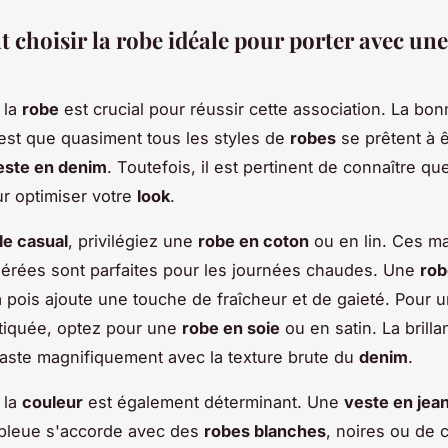
choisir la robe idéale pour porter avec une
 la
robe
est crucial pour réussir cette association. La bo
’est que quasiment tous les styles de
robes
se prêtent à ê
este en denim
. Toutefois, il est pertinent de connaître q
r optimiser votre
look
.
le casual
, privilégiez une
robe en coton
ou en lin. Ces ma
aérées sont parfaites pour les journées chaudes. Une
rob
 pois ajoute une touche de fraîcheur et de gaieté. Pour 
tiquée, optez pour une
robe en soie
ou en satin. La brill
raste magnifiquement avec la texture brute du
denim
.
 la
couleur
est également déterminant. Une
veste en jea
 bleue s'accorde avec des
robes blanches
, noires ou de 