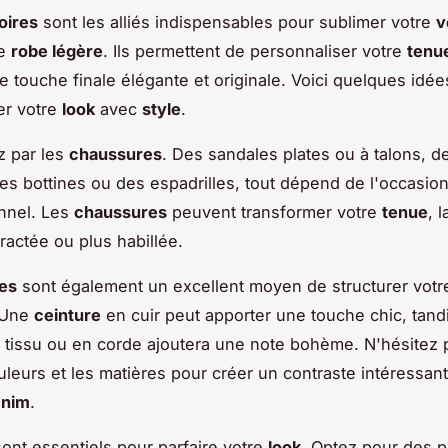
oires
sont les alliés indispensables pour sublimer votre
v
re
robe légère
. Ils permettent de personnaliser votre
tenu
e touche finale élégante et originale. Voici quelques idé
er votre
look
avec
style
.
 par les
chaussures
. Des sandales plates ou à talons, d
es bottines ou des espadrilles, tout dépend de l'occasion
nnel. Les
chaussures
peuvent transformer votre
tenue
, 
ractée ou plus habillée.
res
sont également un excellent moyen de structurer votr
 Une
ceinture
en cuir peut apporter une touche chic, tand
tissu ou en corde ajoutera une note bohème. N'hésitez 
uleurs et les matières pour créer un contraste intéressan
enim
.
ont essentiels pour parfaire votre
look
. Optez pour des 