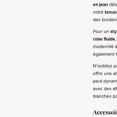
en jean
déla
votre
tenue
des broderi
Pour un
sty
robe fluide
modernité 
également t
N'oubliez p
offre une a
peut dynam
avec des
c
blanches p
Accessoi