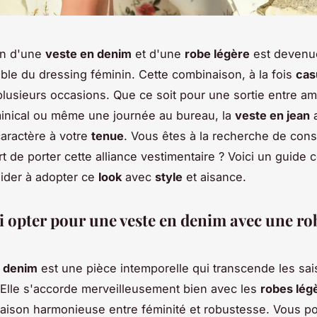
on d'une
veste en denim
et d'une
robe légère
est devenu
ble du dressing féminin. Cette combinaison, à la fois
cas
plusieurs occasions. Que ce soit pour une sortie entre am
inical ou même une journée au bureau, la
veste en jean
a
aractère à votre
tenue
. Vous êtes à la recherche de cons
art de porter cette alliance vestimentaire ? Voici un guide 
ider à adopter ce
look
avec
style
et aisance.
 opter pour une veste en denim avec une ro
n denim
est une pièce intemporelle qui transcende les sai
Elle s'accorde merveilleusement bien avec les
robes lég
ison harmonieuse entre féminité et robustesse. Vous po