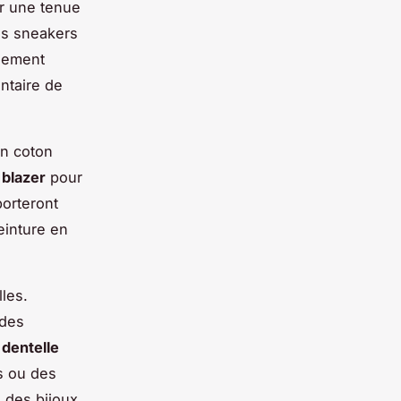
 une tenue
es sneakers
alement
ntaire de
en coton
n
blazer
pour
orteront
einture en
les.
 des
 dentelle
s ou des
des bijoux