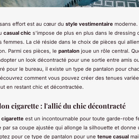
sans effort est au cœur du
style vestimentaire
moderne.
du
casual chic
s'impose de plus en plus dans le dressing 
femmes. La clé réside dans le choix de pièces qui allien
ion. Parmi ces pièces, le
pantalon
joue un rôle central. Q
adopter un look décontracté pour une sortie entre amis ou
uré pour le bureau, il existe un type de pantalon pour cha
Découvrez comment vous pouvez créer des tenues variée
ut en restant chic et décontractée.
on cigarette : l'allié du chic décontracté
 cigarette
est un incontournable pour toute garde-robe fé
e par sa coupe ajustée qui allonge la silhouette et donne 
ptez pour ce type de pantalon pour une
tenue casual
mai