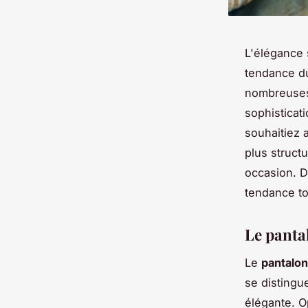
L'élégance 
tendance 
nombreuses 
sophisticat
souhaitiez 
plus struct
occasion. 
tendance to
Le pantal
Le
pantalon
se distingu
élégante. O