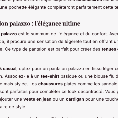
 une pochette élégante complèteront parfaitement cette t
on palazzo : l'élégance ultime
 palazzo
est le summum de l'élégance et du confort. Ave
ide, il procure une sensation de légèreté tout en offrant u
e. Ce type de pantalon est parfait pour créer des
tenues 
k casual
, optez pour un pantalon palazzo en tissu léger 
lin. Associez-le à un
tee-shirt
basique ou une blouse flui
e mais stylée. Les
chaussures
plates comme les sandale
 sont parfaites pour compléter ce look décontracté. Vous
ajouter une
veste en jean
ou un
cardigan
pour une touch
ire de style.