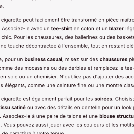
e.
 cigarette peut facilement être transformé en pièce maîtr
. Associez-le avec un
tee-shirt
en coton et un
blazer
lég
l chic. Pour les chaussures, des ballerines ou des baske
une touche décontractée à l'ensemble, tout en restant él
e, pour un
business casual
, misez sur des
chaussures
pl
omme des mocassins ou des derbies et remplacez le tee-
en soie ou un chemisier. N'oubliez pas d'ajouter des ac
is élégants, comme une ceinture fine ou une montre clas
 cigarette est également parfait pour les
soirées
. Choisi
tissu satiné
ou avec des détails en dentelle pour un look 
. Associez-le à une paire de talons et une
blouse struct
ti. Vous pouvez aussi jouer avec les couleurs et les motif
 de caractère à votre tenue.