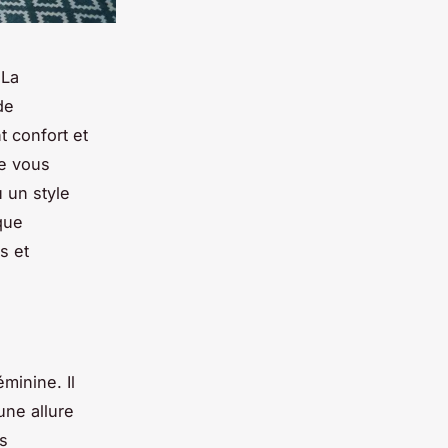
 La
de
t confort et
ue vous
 un style
que
s et
minine. Il
une allure
s