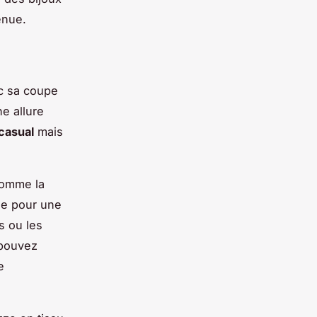
enue.
c sa coupe
ne allure
casual
mais
comme la
de pour une
s ou les
 pouvez
e