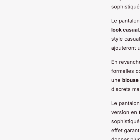
sophistiqué
Le pantalon
look casual
style casua
ajouteront 
En revanch
formelles c
une
blouse
discrets ma
Le pantalon
version en
sophistiqué
effet garan
donner plus