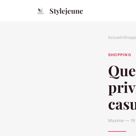
Stylejeune
Accueil
›
Shopp
SHOPPING
Quel
priv
casu
Maxime — 19 j