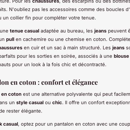
turé. Pour les
chaussures
, des escarpins ou des bottines
aits. N'oubliez pas les accessoires comme des boucles d'
u un collier fin pour compléter votre tenue.
r une
tenue casual
adaptée au bureau, les
jeans
peuvent ê
 un
pull
en cachemire ou une chemise en coton. Compléte
haussures
en cuir et un sac à main structuré. Les
jeans
s
arfaits pour les sorties en soirée, associés à une
blouse
auts pour un look à la fois chic et décontracté.
on en coton : confort et élégance
 en coton
est une alternative polyvalente qui peut facile
dans un
style casual
ou
chic
. Il offre un confort exception
de rester élégante.
k casual
, optez pour un pantalon en coton avec une coup