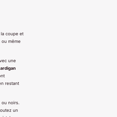
 la coupe et
ic ou même
vec une
ardigan
ont
en restant
 ou noirs.
joutez un