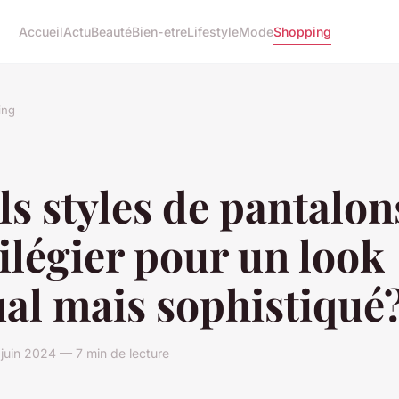
Accueil
Actu
Beauté
Bien-etre
Lifestyle
Mode
Shopping
ing
s styles de pantalon
ilégier pour un look
al mais sophistiqué
uin 2024 — 7 min de lecture