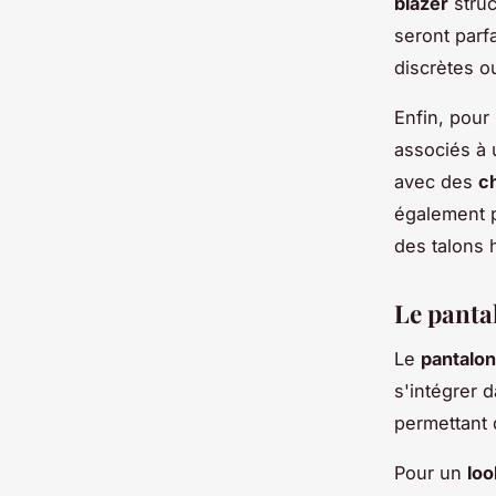
blazer
struc
seront parf
discrètes o
Enfin, pou
associés à
avec des
c
également p
des talons h
Le pantal
Le
pantalon
s'intégrer 
permettant 
Pour un
loo