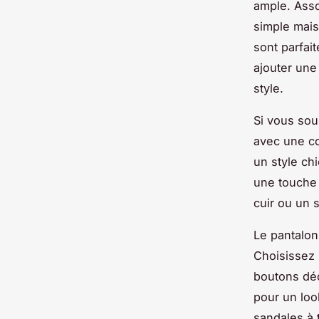
ample. Ass
simple mais
sont parfai
ajouter un
style.
Si vous sou
avec une c
un style ch
une touche 
cuir ou un 
Le pantalon
Choisissez 
boutons déc
pour un loo
sandales à 