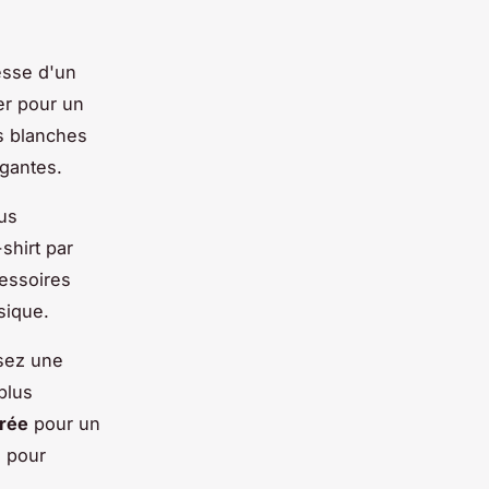
esse d'un
er pour un
ts blanches
égantes.
us
shirt par
cessoires
sique.
ssez une
plus
urée
pour un
s pour