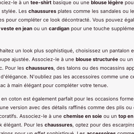
ociez-le à un
tee-shirt
basique ou une
blouse légère
pour
 stylée. Les
chaussures
plates comme les sandales ou l
tes pour compléter ce look décontracté. Vous pouvez ég
e
veste en jean
ou un
cardigan
pour une touche suppléme
haitez un look plus sophistiqué, choisissez un pantalon 
oupe ajustée. Associez-le à une
blouse structurée
ou u
ic. Pour les
chaussures
, des talons ou des mocassins app
d'élégance. N'oubliez pas les accessoires comme une c
sac à main élégant pour compléter votre tenue.
 en coton est également parfait pour les occasions formel
une version avec des détails raffinés comme des plis ou
oratifs. Associez-le à une
chemise en soie
ou un
top en
k élégant. Pour les
chaussures
, optez pour des escarpin
talons pour un effet sophistiqué. Les
accessoires
comme 