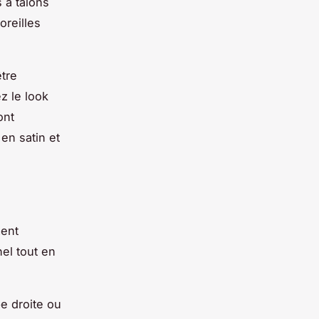
 à talons
oreilles
tre
z le look
ont
en satin et
ment
nel tout en
e droite ou